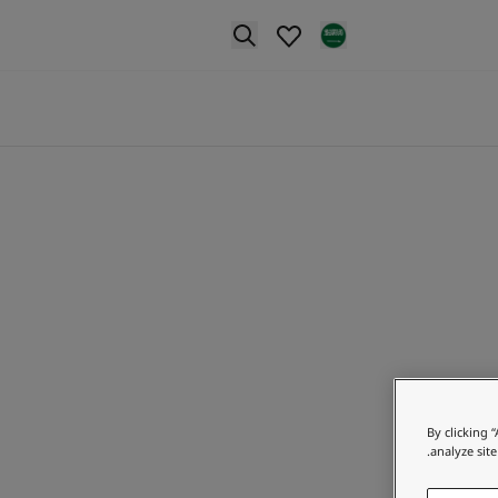
p nav label
By clicking 
analyze site