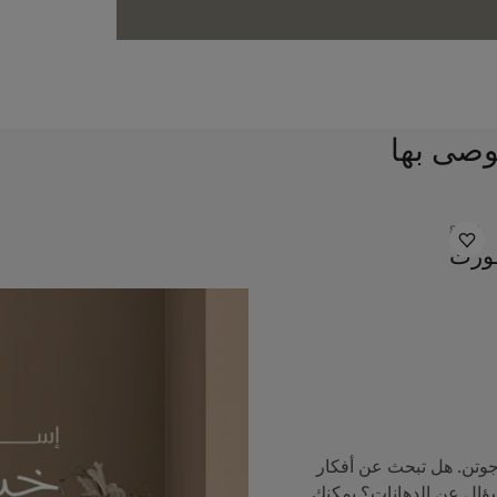
وصى بها
8395
ورت
جوتن. هل تبحث عن أفكار
سؤال عن الدهانات؟ يمكنك