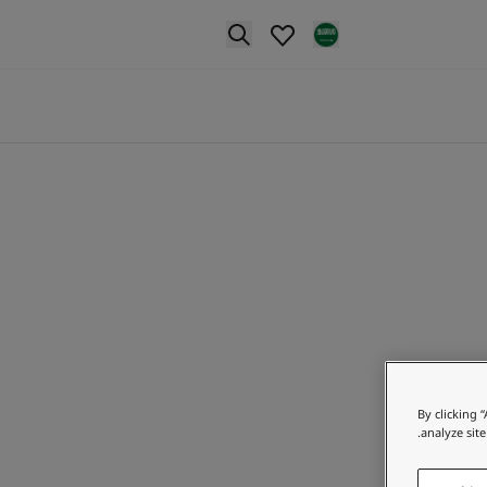
p nav label
By clicking 
analyze site