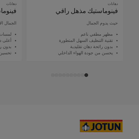
دهانات
دهانات
فينوماستيك مذهل راقي
فينوما
حيث يدوم الجمال
الجمال ال
مظهر مطفي ناعم
لمسات 
تقنية التنظيف السهل المتطورة
أعلى د
بدون رائحة دهان تقليدية
بدون را
يحسن من جودة الهواء الداخلي
تحسين 