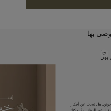
وصى بها
1453
 بول
جوتن. هل تبحث عن أفكار
سؤال عن الدهانات؟ يمكنك