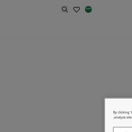
p nav label
By clicking 
analyze site