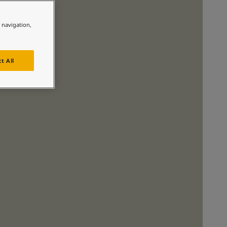
لمقالات
دماتنا
e navigation,
حجز خدمات الدهان
Contact U
لبحث عن موزع جوتن
t All
ستندات المنتجات
ساحات تنبض بالحياة - أحدث مجموعة ألوان جوتن
ركة كبرى
لدهانات الصناعية