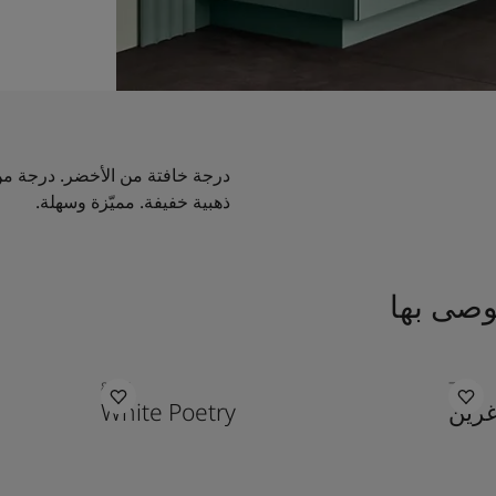
درجة خافتة من الأخضر. درجة من
ذهبية خفيفة. مميّزة وسهلة.
وصى بها
8394
7629
غرين
White Poetry