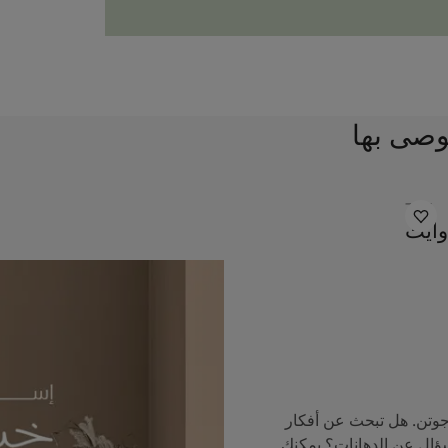
وصى بها
7236
وايت
جوتن. هل تبحث عن أفكار
سؤال عن الدهانات؟ يمكنك