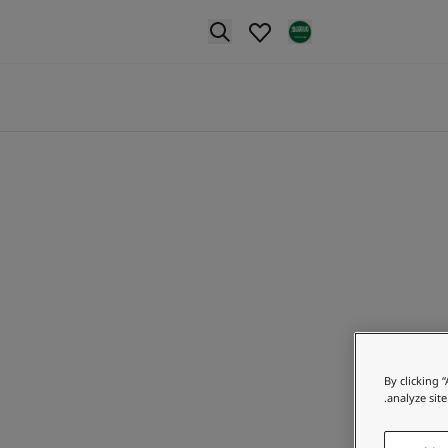
p nav label
By clicking 
analyze site