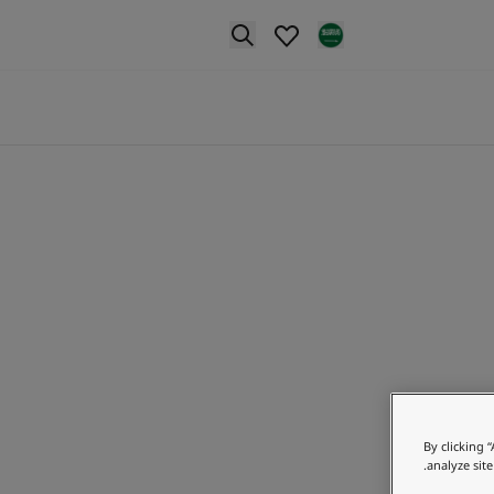
p nav label
By clicking 
analyze site