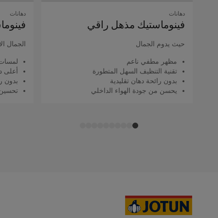
دهانات
دهانات
فينوماستيك مذهل راقي
فينوما
حيث يدوم الجمال
الجمال ال
مظهر مطفي ناعم
لمسات 
تقنية التنظيف السهل المتطورة
أعلى د
بدون رائحة دهان تقليدية
بدون را
يحسن من جودة الهواء الداخلي
تحسين 