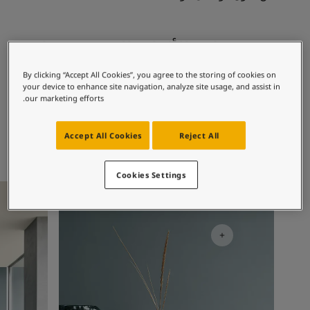
لمقالات
دماتنا
حجز خدمات الدهان
مجموعات الألوان الموصى بها
Contact U
لبحث عن موزع جوتن
By clicking “Accept All Cookies”, you agree to the storing of cookies on
ستندات المنتجات
your device to enhance site navigation, analyze site usage, and assist in
7038
1973
our marketing efforts.
ساحات تنبض بالحياة - أحدث مجموعة ألوان جوتن
اوبجكتيف
داسك غرين
ركة كبرى
لدهانات الصناعية
Accept All Cookies
Reject All
Cookies Settings
أفكار ملهمة لغرفة المعيشة
أفكار ملهم