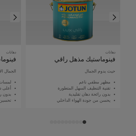
دهانات
دهانات
فينوماستيك مذهل راقي
فينوما
حيث يدوم الجمال
الجمال ال
مظهر مطفي ناعم
لمسات 
تقنية التنظيف السهل المتطورة
أعلى د
بدون رائحة دهان تقليدية
بدون را
يحسن من جودة الهواء الداخلي
تحسين 