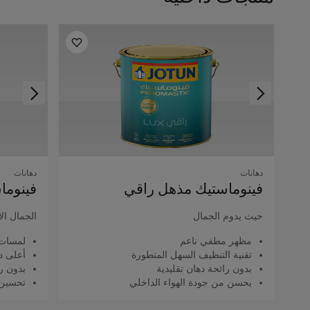
دهانات
دهانات
فينوماستيك مذهل راقي
فينوما
حيث يدوم الجمال
الجمال ال
مظهر مطفي ناعم
لمسات 
تقنية التنظيف السهل المتطورة
أعلى د
بدون رائحة دهان تقليدية
بدون را
يحسن من جودة الهواء الداخلي
تحسين 