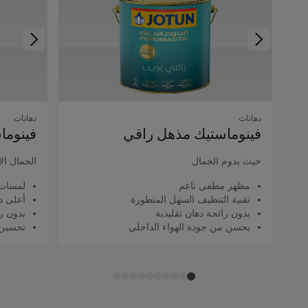
دهانات
دهانات
فينوماستيك مذهل راقي
فينوما
حيث يدوم الجمال
الجمال ال
مظهر مطفي ناعم
لمسات 
تقنية التنظيف السهل المتطورة
أعلى د
بدون رائحة دهان تقليدية
بدون را
يحسن من جودة الهواء الداخلي
تحسين 