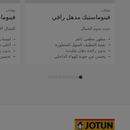
دهانات
دهانات
فينوماستيك مذهل راقي
فينوما
حيث يدوم الجمال
الجمال ال
مظهر مطفي ناعم
لمسات 
تقنية التنظيف السهل المتطورة
أعلى د
بدون رائحة دهان تقليدية
بدون را
يحسن من جودة الهواء الداخلي
تحسين 