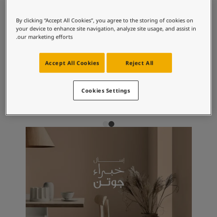
لمقالات
للتوتر.
دماتنا
By clicking “Accept All Cookies”, you agree to the storing of cookies on
حجز خدمات الدهان
your device to enhance site navigation, analyze site usage, and assist in
Contact U
our marketing efforts.
مجموعات الألوان الموصى بها
لبحث عن موزع جوتن
ستندات المنتجات
Accept All Cookies
Reject All
ساحات تنبض بالحياة - أحدث مجموعة ألوان جوتن
9931
4177
ركة كبرى
هيث فايولت
بيور
Cookies Settings
لدهانات الصناعية