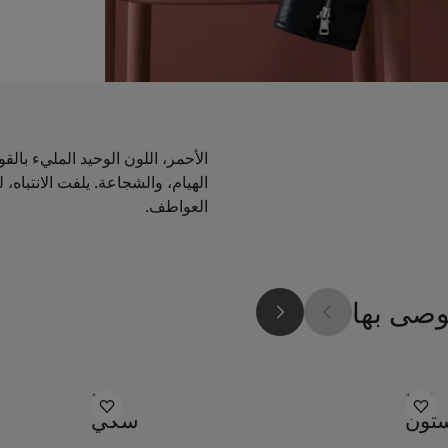
الأحمر، اللون الوحيد المليء بالق
الهيام، والشجاعة. يلفت الانتباه، 
العواطف.
وصى بها
1350
1877
ستون
سكي