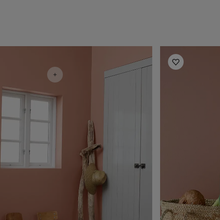
أفكار ملهمة للممرات