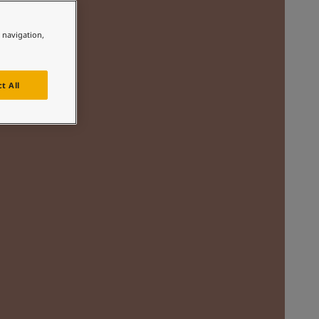
لمقالات
دماتنا
e navigation,
حجز خدمات الدهان
Contact U
لبحث عن موزع جوتن
t All
ستندات المنتجات
ساحات تنبض بالحياة - أحدث مجموعة ألوان جوتن
ركة كبرى
لدهانات الصناعية