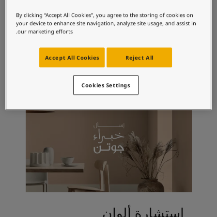
لمقالات
مجموعات الألوان الموصى بها
دماتنا
By clicking “Accept All Cookies”, you agree to the storing of cookies on
your device to enhance site navigation, analyze site usage, and assist in
حجز خدمات الدهان
our marketing efforts.
Contact U
1877
9918
لبحث عن موزع جوتن
كلاسيك وايت
ببلستون
Accept All Cookies
Reject All
ستندات المنتجات
ساحات تنبض بالحياة - أحدث مجموعة ألوان جوتن
ركة كبرى
Cookies Settings
لدهانات الصناعية
استشارة ألوان