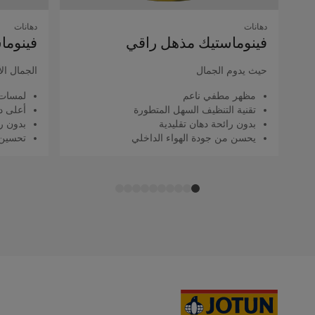
دهانات
دهانات
فينوماستيك مذهل راقي
فينوما
حيث يدوم الجمال
الجمال ال
مظهر مطفي ناعم
لمسات 
تقنية التنظيف السهل المتطورة
أعلى د
بدون رائحة دهان تقليدية
بدون را
يحسن من جودة الهواء الداخلي
تحسين 