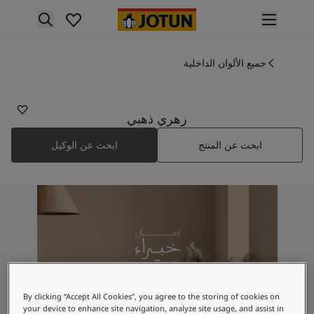
p nav label
لمنتجات
نتجات الدهان الداخلي
جميع الألوان الداخلية
ميع منتجات الديكور الداخلي
نتجات الدهان الخارجي
ميع المنتجات الخارجية
زهري ذهبي
لألوان
ابحث عن المنتج
ابحث عن الوكيل
لوان الدهانات الداخلية
ميع ألوان الديكور الداخلي
لوان الدهانات الخارجية
ميع الألوان الخارجية
جموعة الألوان
Colour tool
ينات ألوان جوتن
لإلهام
لهام ألوان الدهان الداخلي
By clicking “Accept All Cookies”, you agree to the storing of cookies on
لهام ألوان الدهان الخارجي
your device to enhance site navigation, analyze site usage, and assist in