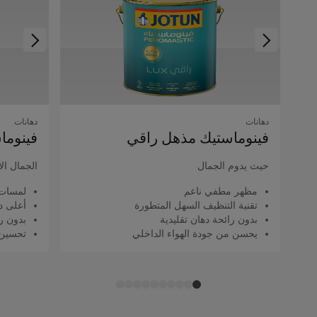
دهانات
دهانات
فينوماستيك مذهل راقي
فينوما
حيث يدوم الجمال
الجمال ال
مظهر مطفي ناعم
لمسات 
تقنية التنظيف السهل المتطورة
أعلى د
بدون رائحة دهان تقليدية
بدون را
يحسن من جودة الهواء الداخلي
تحسين 