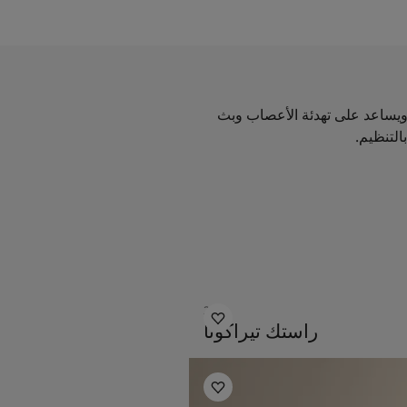
، ويساعد على تهدئة الأعصاب وبث
لتنظيم.
2771
راستك تيراكوتا