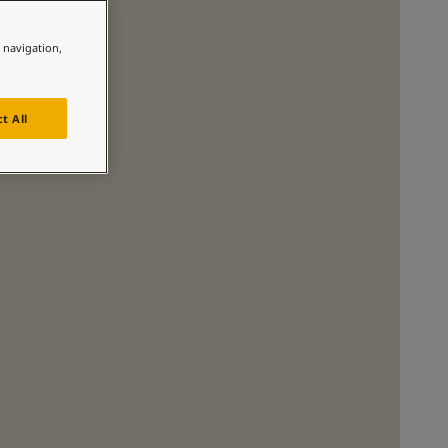
لمقالات
دماتنا
e navigation,
حجز خدمات الدهان
Contact U
لبحث عن موزع جوتن
t All
ستندات المنتجات
ساحات تنبض بالحياة - أحدث مجموعة ألوان جوتن
ركة كبرى
لدهانات الصناعية