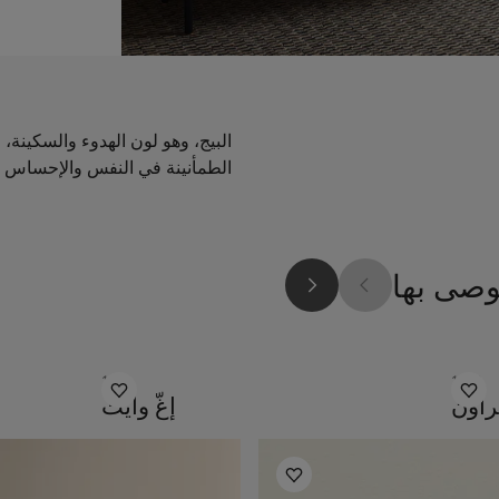
البيج، وهو لون الهدوء والسكينة
الطمأنينة في النفس والإحساس با
وصى بها
1001
1362
راون
إغّ وايت
أفكار ملهمة للممرات