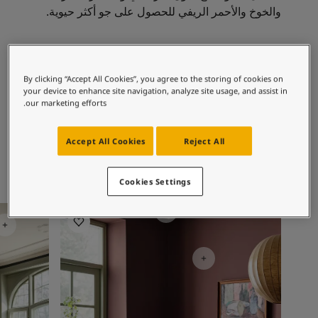
لمقالات
والخوخ والأحمر الريفي للحصول على جو أكثر حيوية.
دماتنا
حجز خدمات الدهان
Contact U
مجموعات الألوان الموصى بها
لبحث عن موزع جوتن
By clicking “Accept All Cookies”, you agree to the storing of cookies on
2026
ستندات المنتجات
your device to enhance site navigation, analyze site usage, and assist in
ساحات تنبض بالحياة - أحدث مجموعة ألوان جوتن
our marketing efforts.
1453
1303
ركة كبرى
أوبزيرف
كوتون بول
لدهانات الصناعية
Accept All Cookies
Reject All
Cookies Settings
أفكار ملهمة لغرفة المعيشة
أفكار ملهم