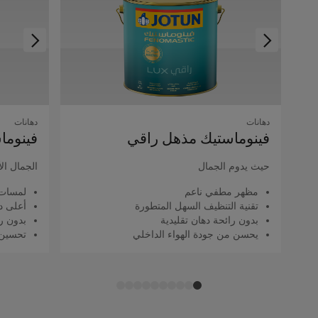
دهانات
دهانات
فينوماستيك مذهل راقي
فينوما
حيث يدوم الجمال
الجمال ال
مظهر مطفي ناعم
لمسات 
تقنية التنظيف السهل المتطورة
أعلى د
بدون رائحة دهان تقليدية
بدون را
يحسن من جودة الهواء الداخلي
تحسين 