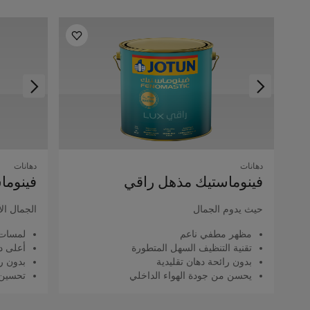
دهانات
دهانات
فينوماستيك مذهل راقي
فينوما
حيث يدوم الجمال
الجمال ال
مظهر مطفي ناعم
لمسات 
تقنية التنظيف السهل المتطورة
أعلى د
بدون رائحة دهان تقليدية
بدون را
يحسن من جودة الهواء الداخلي
تحسين 