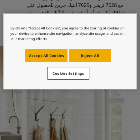
لمقالات
مع 7628 تريجر و7629 أنتيك جرين للحصول على
دماتنا
إطلالة أكثر جرأة، أو قد يبدو مائلاً إلى الذهبي مع
حجز خدمات الدهان
درجات البيج
Contact U
By clicking “Accept All Cookies”, you agree to the storing of cookies on
لبحث عن موزع جوتن
your device to enhance site navigation, analyze site usage, and assist in
ستندات المنتجات
our marketing efforts.
ساحات تنبض بالحياة - أحدث مجموعة ألوان جوتن
أفكار ملهمة للحمام
أفكار ملهمة
ركة كبرى
Accept All Cookies
Reject All
لدهانات الصناعية
Cookies Settings