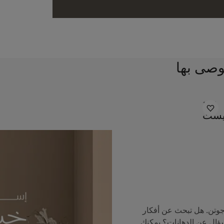
وصى بها
1376
ست
جوتن. هل تبحث عن أفكار
سؤال عن الدهانات؟ يمكنك