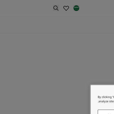
p nav label
By clicking 
analyze site