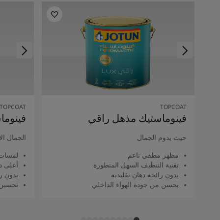
TOPCOAT
TOPCOAT
فينوماستيك مذهل راقي
فينوما
حيث يدوم الجمال
الجمال ال
مظهر مطفي ناعم
لمسات 
تقنية التنظيف السهل المتطورة
أعلى د
بدون رائحة دهان تقليدية
بدون را
يحسن من جودة الهواء الداخلي
تحسين 