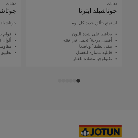
دهانات
دهانات
جوتاشيلد اﻳﺘﺮﻧﺎ
جوتاشيل
استمتع بتألق جديد كل يوم
جوتاشيلد ك
يحافظ على شدة اللون
قوام با
أقصى درجة ّ تحمل في فئته
ألوان ت
يبقى نظيفا ً وناصعا
مقاومة 
قابلية ممتازة للغسل
تطبيق 
تكنولوجيا مضادة للغبار