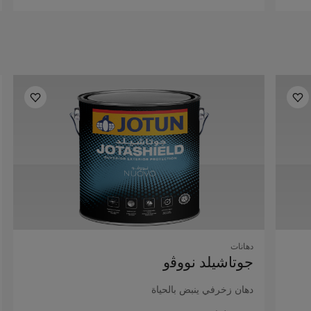
دهانات
ﺟﻮﺗﺎﺷﻴﻠﺪ ﻧﻮوﭬو
دﻫﺎن زﺧﺮﻓﻲ ﻳﻨﺒﺾ ﺑﺎﻟﺤﻴﺎة