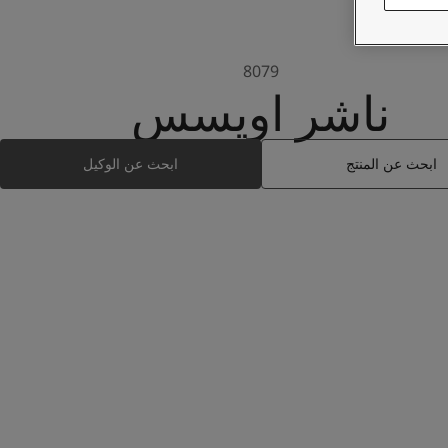
8079
ناشر اويسس
ابحث عن المنتج
ابحث عن الوكيل