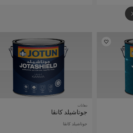
دهانات
جوتاشيلد كانڤا
جوتاشيلد كانڤا