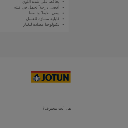
يحافظ على شدة اللون
أقصى درجة ّ تحمل في فئته
يبقى نظيفا ً وناصعا
قابلية ممتازة للغسل
تكنولوجيا مضادة للغبار
اقرأ المزيد
هل أنت محترف؟