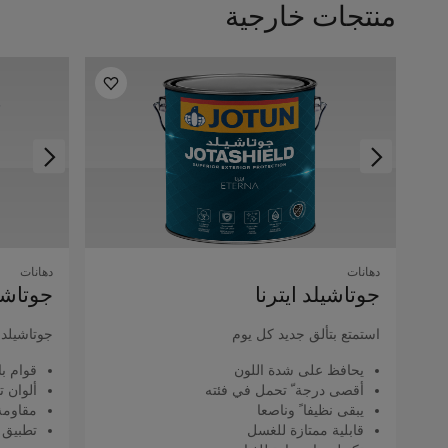
منتجات خارجية
دهانات
دهانات
جوتاشيلد اﻳﺘﺮﻧﺎ
جوتاشيل
استمتع بتألق جديد كل يوم
جوتاشيلد ك
يحافظ على شدة اللون
قوام با
أقصى درجة ّ تحمل في فئته
ألوان ت
يبقى نظيفا ً وناصعا
مقاومة 
قابلية ممتازة للغسل
تطبيق 