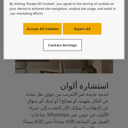
لمقالات
By clicking “Accept All Cookies”, you agree to the storing of cookies on
دماتنا
your device to enhance site navigation, analyze site usage, and assist in
our marketing efforts.
حجز خدمات الدهان
Contact U
لبحث عن موزع جوتن
Accept All Cookies
Reject All
ستندات المنتجات
ساحات تنبض بالحياة - أحدث مجموعة ألوان جوتن
Cookies Settings
ركة كبرى
لدهانات الصناعية
استشارة ألوان
خدمة جديدة عبر الإنترنت من جوتن. هل تبحث
عن أفكار ملهمة، أو نصائح؟ أو لديك أي سؤال
عن الدهانات؟ يمكنك الآن التحدث إلى خبراء
الألوان في جوتن عبر WhatsApp. ساعات
العمل من الساعة 9:00 صباحاً حتى 6:00 مساءً