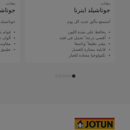
دهانات
دهانات
جوتاشيلد اﻳﺘﺮﻧﺎ
جوتاشيل
استمتع بتألق جديد كل يوم
جوتاشيلد ك
يحافظ على شدة اللون
قوام با
أقصى درجة ّ تحمل في فئته
ألوان ت
يبقى نظيفا ً وناصعا
مقاومة 
قابلية ممتازة للغسل
تطبيق 
تكنولوجيا مضادة للغبار