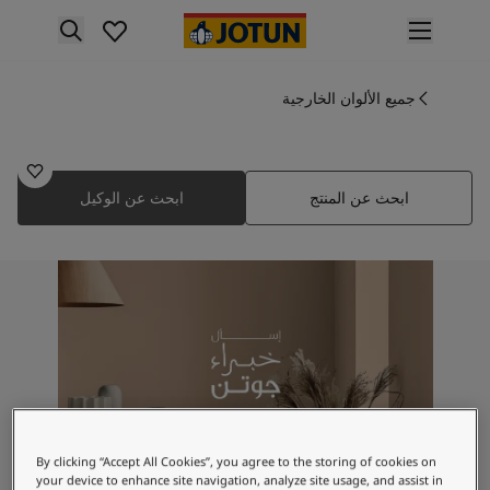
p nav label
لمنتجات
نتجات الدهان الداخلي
جميع الألوان الخارجية
2270
ميع منتجات الديكور الداخلي
فيستكست
نتجات الدهان الخارجي
ميع المنتجات الخارجية
ابحث عن المنتج
ابحث عن الوكيل
لألوان
لوان الدهانات الداخلية
ميع ألوان الديكور الداخلي
لوان الدهانات الخارجية
ميع الألوان الخارجية
جموعة الألوان
Colour tool
ينات ألوان جوتن
لإلهام
لهام ألوان الدهان الداخلي
By clicking “Accept All Cookies”, you agree to the storing of cookies on
لهام ألوان الدهان الخارجي
your device to enhance site navigation, analyze site usage, and assist in