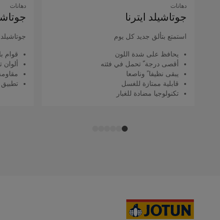
دهانات
دهانات
جوتاشيلد اﻳﺘﺮﻧﺎ
جوتاشيل
استمتع بتألق جديد كل يوم
جوتاشيلد ك
يحافظ على شدة اللون
قوام با
أقصى درجة ّ تحمل في فئته
ألوان ت
يبقى نظيفا ً وناصعا
مقاومة 
قابلية ممتازة للغسل
تطبيق 
تكنولوجيا مضادة للغبار