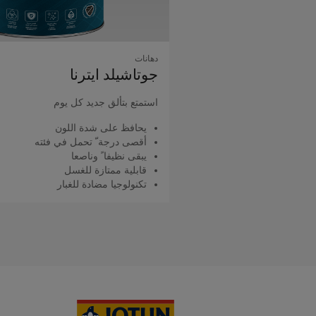
دهانات
جوتاشيلد اﻳﺘﺮﻧﺎ
استمتع بتألق جديد كل يوم
يحافظ على شدة اللون
أقصى درجة ّ تحمل في فئته
يبقى نظيفا ً وناصعا
قابلية ممتازة للغسل
تكنولوجيا مضادة للغبار
اقرأ المزيد