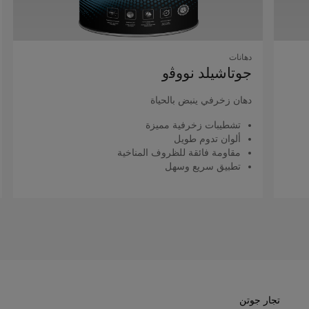
دهانات
ﺟﻮﺗﺎﺷﻴﻠﺪ ﻧﻮوﭬو
دﻫﺎن زﺧﺮﻓﻲ ﻳﻨﺒﺾ ﺑﺎﻟﺤﻴﺎة
تشطيبات زخرفية مميزة
ألوان تدوم طويل
مقاومة فائقة للظروف المناخية
تطبيق سريع وسهل
اقرأ المزيد
تجار جوتن