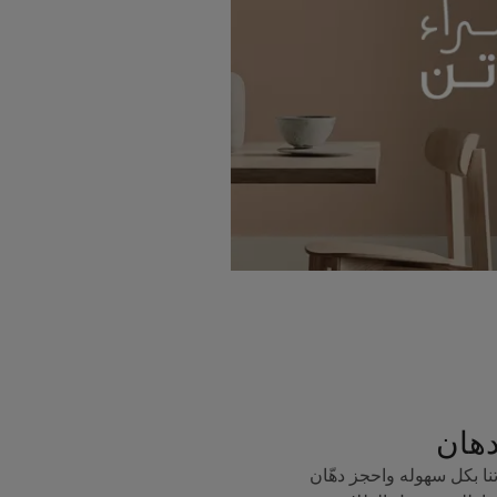
دهان
ا بكل سهوله واحجز دهّان