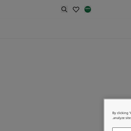
p nav label
By clicking 
analyze site