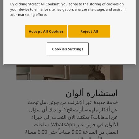
لمقالات
By clicking “Accept All Cookies”, you agree to the storing of cookies on
دماتنا
your device to enhance site navigation, analyze site usage, and assist in
our marketing efforts.
حجز خدمات الدهان
Contact U
لبحث عن موزع جوتن
Accept All Cookies
Reject All
ستندات المنتجات
ساحات تنبض بالحياة - أحدث مجموعة ألوان جوتن
Cookies Settings
ركة كبرى
لدهانات الصناعية
استشارة ألوان
خدمة جديدة عبر الإنترنت من جوتن. هل تبحث
عن أفكار ملهمة، أو نصائح؟ أو لديك أي سؤال
عن الدهانات؟ يمكنك الآن التحدث إلى خبراء
الألوان في جوتن عبر WhatsApp. ساعات
العمل من الساعة 9:00 صباحاً حتى 6:00 مساءً