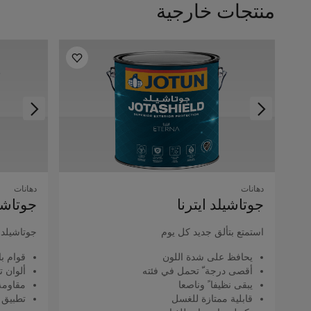
منتجات خارجية
دهانات
دهانات
جوتاشيلد اﻳﺘﺮﻧﺎ
جوتاشيل
استمتع بتألق جديد كل يوم
جوتاشيلد ك
يحافظ على شدة اللون
قوام با
أقصى درجة ّ تحمل في فئته
ألوان ت
يبقى نظيفا ً وناصعا
مقاومة 
قابلية ممتازة للغسل
تطبيق 