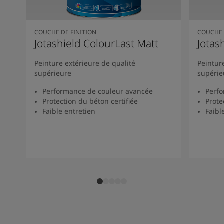
Articles
Our Services
Book a painter
COUCHE DE FINITION
COUCHE 
Nous contacter
Jotashield ColourLast Matt
Jotas
Rechercher un distributeur Jotun
Product documentation
Peinture extérieure de qualité
Peintur
Espaces Inspirés - la dernière palette de couleurs Jotun
supérieure
supérie
Site Web d'entreprise
Performance de couleur avancée
Perfo
Revêtement performant
Protection du béton certifiée
Prote
Faible entretien
Faibl