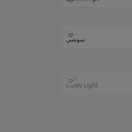
1033
سوشي
10398
Dusty Light
10408
بريت صيانة