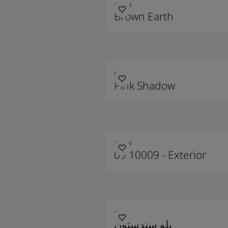
10254
Brown Earth
0498
Pink Shadow
10009
09 10009 - Exterior
1006
يلو سندستون