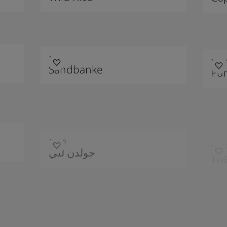
1038
1039
Sandbanke
Pur
10406
1040
جولدن للي
The
10410
انتيك بيج