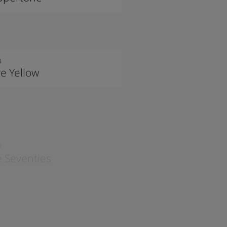
4
e Yellow
7
 Seventies