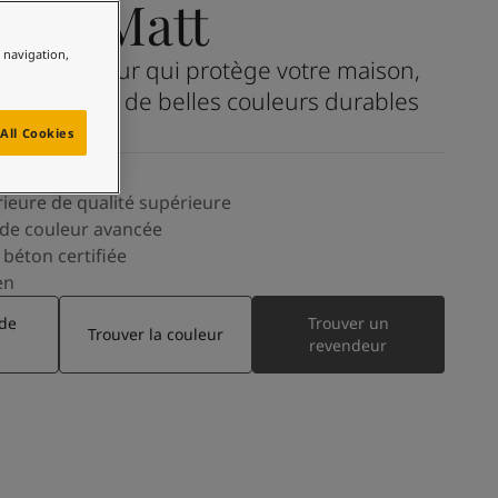
Matt
e navigation,
 large choix de belles couleurs durables
All Cookies
rieure de qualité supérieure
de couleur avancée
 béton certifiée
en
 de
Trouver un
Trouver la couleur
revendeur