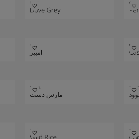
0117
0118
Dove Grey
Per
0520
0565
امبير
Cas
10012
1005
وود
مارس دست
1012
1029
Wild Rice
Co