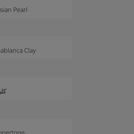
sian Pearl
ablanca Clay
1
كلي
ppertone