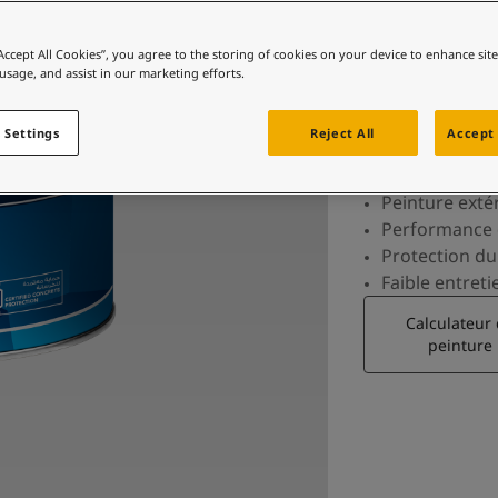
“Accept All Cookies”, you agree to the storing of cookies on your device to enhance sit
Peinture pour extérieur qui protège votre maison,
 usage, and assist in our marketing efforts.
offrant un
 Settings
Reject All
Accept 
Peinture exté
Performance 
Protection du
Faible entreti
Calculateur
peinture