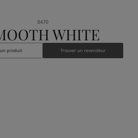
8470
MOOTH WHITE
 un produit
Trouver un revendeur