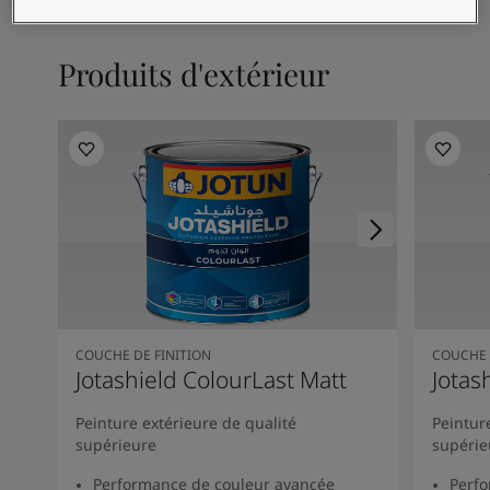
Articles
Our Services
Book a painter
Produits d'extérieur
Nous contacter
Rechercher un distributeur Jotun
Product documentation
Espaces Inspirés - la dernière palette de couleurs Jotun
Site Web d'entreprise
Revêtement performant
COUCHE DE FINITION
COUCHE 
Jotashield ColourLast Matt
Jotas
Peinture extérieure de qualité
Peintur
supérieure
supérie
Performance de couleur avancée
Perfo