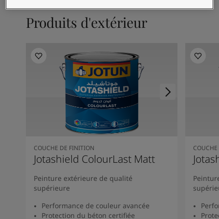
Articles
Our Services
Produits d'extérieur
Book a painter
Nous contacter
Rechercher un distributeur Jotun
Product documentation
Espaces Inspirés - la dernière palette de couleurs Jotun
Site Web d'entreprise
Revêtement performant
COUCHE DE FINITION
COUCHE 
Jotashield ColourLast Matt
Jotas
Peinture extérieure de qualité
Peintur
supérieure
supérie
Performance de couleur avancée
Perfo
Protection du béton certifiée
Prote