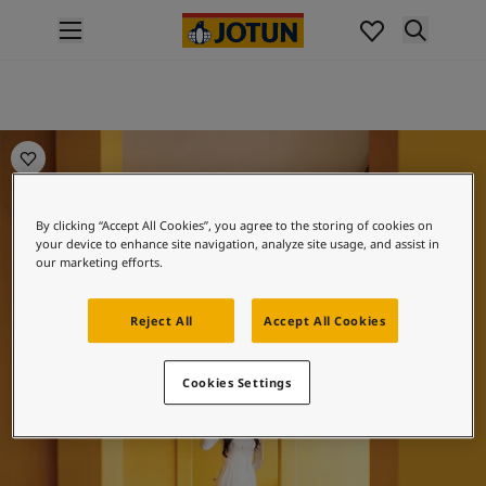
p nav label
ផលិតផល
គំនូរខាងក្នុង
ផលិតផលខាងក្នុង
គំនូរខាងក្រៅ
ផលិតផលផ្នែកខាងក្រៅ
ពណ៌
By clicking “Accept All Cookies”, you agree to the storing of cookies on
ពណ៌ថ្នាំលាបខាងក្នុង
your device to enhance site navigation, analyze site usage, and assist in
ពណ៌ខាងក្នុងទាំងអស់។
our marketing efforts.
ពណ៌ថ្នាំលាបខាងក្រៅ
ពណ៌ខាងក្រៅទាំងអស់។
Reject All
Accept All Cookies
ជម្រើសពណ៌
Colour Tools
គំរូរពណ៌
Cookies Settings
ការបំផុសគំនិត
ការបំផុសគំនិតពីផ្នែកខាងក្នុងផ្ទះ
ការបំផុសគំនិតពីផ្នែកខាងក្រៅផ្ទះ