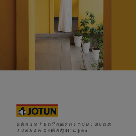
Blog សំរាប់ការរស់នៅដែលពោរពេញដោយការការបំផុសគំនិ
អត្ថបទ
លាបពណ៌ផ្ទះរបស់អ្នក
ស្វែងរកដេប៉ូ
ឯកសារផលិតផល
តារាង​ទិន្នន័យ
Soulful Spaces - ជម្រើសពណ៌ចុងក្រោយបំផុតពី Jotun
ផលិតផល និងពណ៌គុណភាពខ្ពស់សម្រាប់ផ្ទះ
របស់អ្នក បង្កើតឡើងដោយ Jotun