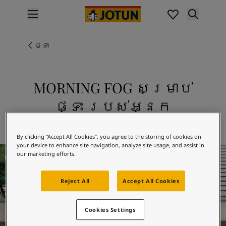
p nav label
ផលិតផល
គំនូរខាងក្នុង
ផ្ទះ
ផលិតផលខាងក្នុង
គំនូរខាងក្រៅ
ផលិតផលផ្នែកខាងក្រៅ
MORNING FOG សម្រាប់
ពណ៌
ផ្ទះ របស់អ្នក
ពណ៌ថ្នាំលាបខាងក្នុង
ពណ៌ខាងក្នុងទាំងអស់។
រុករក 9918 MORNING FOG
ពណ៌ថ្នាំលាបខាងក្រៅ
By clicking “Accept All Cookies”, you agree to the storing of cookies on
ពណ៌ខាងក្រៅទាំងអស់។
your device to enhance site navigation, analyze site usage, and assist in
ជម្រើសពណ៌
our marketing efforts.
Colour Tools
គំរូរពណ៌
Reject All
Accept All Cookies
ការបំផុសគំនិត
ការបំផុសគំនិតពីផ្នែកខាងក្នុងផ្ទះ
Cookies Settings
ការបំផុសគំនិតពីផ្នែកខាងក្រៅផ្ទះ