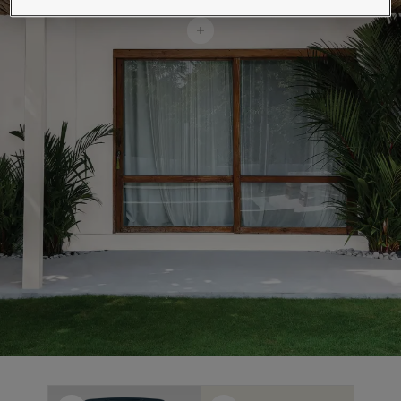
Blog សំរាប់ការរស់នៅដែលពោរពេញដោយការការបំផុសគំនិ
អត្ថបទ
លាបពណ៌ផ្ទះរបស់អ្នក
ស្វែងរកដេប៉ូ
ឯកសារផលិតផល
តារាង​ទិន្នន័យ
Soulful Spaces - ជម្រើសពណ៌ចុងក្រោយបំផុតពី Jotun