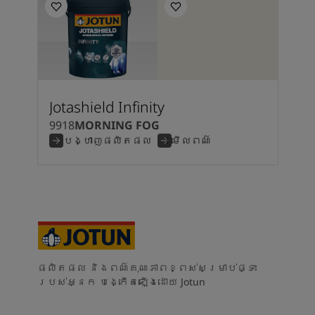
Jotashield Infinity
9918
MORNING FOG
បង្ហាញផលិតផល
មើលពណ៌
ផលិតផល និងពណ៌គុណភាពខ្ពស់សម្រាប់ផ្ទះ
របស់អ្នក បង្កើតឡើងដោយ Jotun