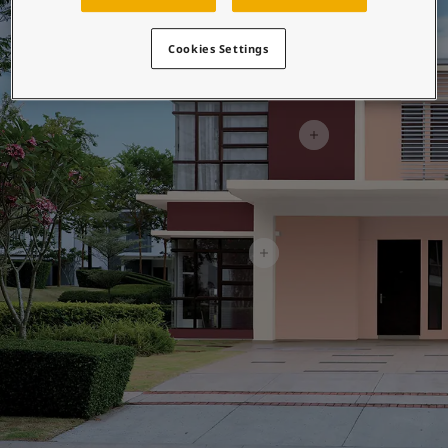
Blog សំរាប់ការរស់នៅដែលពោរពេញដោយការការបំផុសគំនិ
អត្ថបទ
លាបពណ៌ផ្ទះរបស់អ្នក
Cookies Settings
ស្វែងរកដេប៉ូ
ឯកសារផលិតផល
តារាង​ទិន្នន័យ
Soulful Spaces - ជម្រើសពណ៌ចុងក្រោយបំផុតពី Jotun