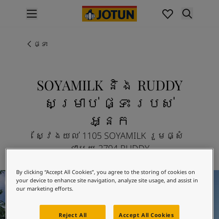
p nav label
ផលិតផល
គំនូរខាងក្នុង
ផ្ទះ
ផលិតផលខាងក្នុង
គំនូរខាងក្រៅ
ផលិតផលផ្នែកខាងក្រៅ
SOYAMILK និង RUDDY
ពណ៌
សម្រាប់ ផ្ទះ របស់
ពណ៌ថ្នាំលាបខាងក្នុង
ពណ៌ខាងក្នុងទាំងអស់។
អ្នក
ពណ៌ថ្នាំលាបខាងក្រៅ
ស្វែងយល់ 1105 SOYAMILK រួមផ្សំ
ពណ៌ខាងក្រៅទាំងអស់។
ជាមួយ 2794 RUDDY
ជម្រើសពណ៌
Colour Tools
គំរូរពណ៌
By clicking “Accept All Cookies”, you agree to the storing of cookies on
Exterior Inspiration
your device to enhance site navigation, analyze site usage, and assist in
ការបំផុសគំនិត
our marketing efforts.
ការបំផុសគំនិតពីផ្នែកខាងក្នុងផ្ទះ
ការបំផុសគំនិតពីផ្នែកខាងក្រៅផ្ទះ
Reject All
Accept All Cookies