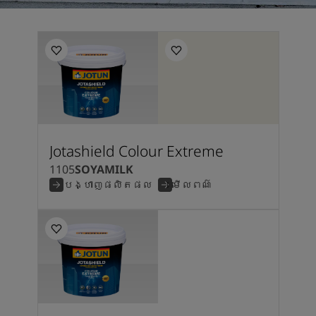
Jotashield Colour Extreme
1105
SOYAMILK
បង្ហាញផលិតផល
មើលពណ៌