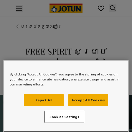
p nav label
ផលិតផល
គំនូរខាងក្នុង
បន្ទប់ទទួលភ្ញៀវ
ផលិតផលខាងក្នុង
គំនូរខាងក្រៅ
ផលិតផលផ្នែកខាងក្រៅ
FREE SPIRIT សម្រាប់
ពណ៌
បន្ទប់ទទួលភ្ញៀវ
ពណ៌ថ្នាំលាបខាងក្នុង
ពណ៌ខាងក្នុងទាំងអស់។
របស់អ្នក
By clicking “Accept All Cookies”, you agree to the storing of cookies on
ពណ៌ថ្នាំលាបខាងក្រៅ
your device to enhance site navigation, analyze site usage, and assist in
រុករក 5489 FREE SPIRIT
ពណ៌ខាងក្រៅទាំងអស់។
our marketing efforts.
ជម្រើសពណ៌
Colour Tools
Living Room Inspiration
Reject All
Accept All Cookies
គំរូរពណ៌
ការបំផុសគំនិត
Cookies Settings
ការបំផុសគំនិតពីផ្នែកខាងក្នុងផ្ទះ
ការបំផុសគំនិតពីផ្នែកខាងក្រៅផ្ទះ