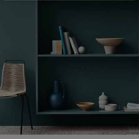
Blog សំរាប់ការរស់នៅដែលពោរពេញដោយការការបំផុសគំនិ
អត្ថបទ
លាបពណ៌ផ្ទះរបស់អ្នក
ស្វែងរកដេប៉ូ
ឯកសារផលិតផល
តារាង​ទិន្នន័យ
Soulful Spaces - ជម្រើសពណ៌ចុងក្រោយបំផុតពី Jotun