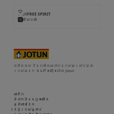
5489
FREE SPIRIT
មើលពណ៌
ផលិតផល និងពណ៌គុណភាពខ្ពស់សម្រាប់ផ្ទះ
របស់អ្នក បង្កើតឡើងដោយ Jotun
អាជីព
ទំនាក់ទំនងពួកយើង
ថ្នាំលាបដែក
ដេប៉ូរបស់ចូតាន់