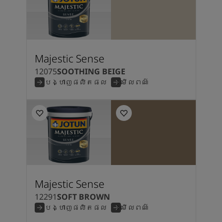
Majestic Sense
12075
SOOTHING BEIGE
បង្ហាញផលិតផល
មើលពណ៌
Majestic Sense
12291
SOFT BROWN
បង្ហាញផលិតផល
មើលពណ៌