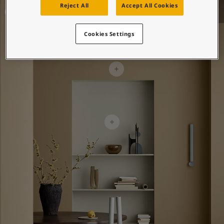
Blog សំរាប់ការរស់នៅដែលពោរពេញដោយការការបំផុសគំនិ
Living Room Inspiration
Reject All
Accept All Cookies
អត្ថបទ
លាបពណ៌ផ្ទះរបស់អ្នក
Cookies Settings
ស្វែងរកដេប៉ូ
ឯកសារផលិតផល
តារាង​ទិន្នន័យ
Soulful Spaces - ជម្រើសពណ៌ចុងក្រោយបំផុតពី Jotun