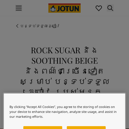
p nav label
ផលិតផល
គំនូរខាងក្នុង
បន្ទប់ទទួលភ្ញៀវ
ផលិតផលខាងក្នុង
គំនូរខាងក្រៅ
ផលិតផលផ្នែកខាងក្រៅ
ROCK SUGAR និង
ពណ៌
SOOTHING BEIGE
ពណ៌ថ្នាំលាបខាងក្នុង
ពណ៌ខាងក្នុងទាំងអស់។
និងពណ៌ជាច្រើនទៀត
ពណ៌ថ្នាំលាបខាងក្រៅ
សម្រាប់ បន្ទប់ទទួល
ពណ៌ខាងក្រៅទាំងអស់។
ជម្រើសពណ៌
ភ្ញៀវ របស់អ្នក
Colour Tools
ស្វែងយល់ 1632 ROCK SUGAR រួមផ្សំ
គំរូរពណ៌
By clicking “Accept All Cookies”, you agree to the storing of cookies on
ជាមួយ 12075 SOOTHING BEIGE និងពណ៌
ការបំផុសគំនិត
your device to enhance site navigation, analyze site usage, and assist in
ដ៏ស្រស់ស្អាតផ្សេងទៀត
ការបំផុសគំនិតពីផ្នែកខាងក្នុងផ្ទះ
our marketing efforts.
ការបំផុសគំនិតពីផ្នែកខាងក្រៅផ្ទះ