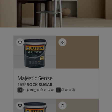
Majestic Sense
1632
ROCK SUGAR
បង្ហាញផលិតផល
មើលពណ៌