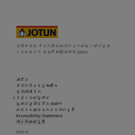
ផលិតផល និងពណ៌គុណភាពខ្ពស់សម្រាប់ផ្ទះ
របស់អ្នក បង្កើតឡើងដោយ Jotun
អាជីព
ទំនាក់ទំនងពួកយើង
ថ្នាំលាបដែក
ដេប៉ូរបស់ចូតាន់
ចូតាន់ទូទាំងពិភពលោក
លក្ខខណ្ឌឯកជនភាពខូគី
Accessibility Statement
ការកំណត់ខូគី
2026
©