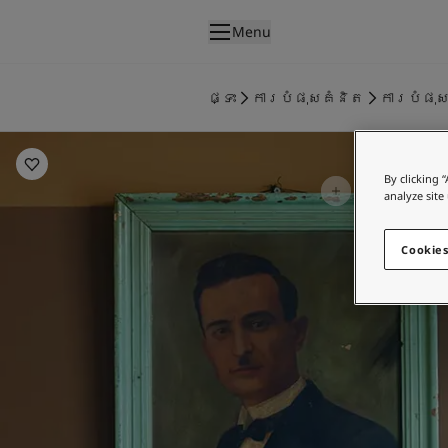
p nav label
Menu
ផលិតផល
គំនូរខាងក្នុង
ផ្ទះ
ការបំផុសគំនិត
ការបំផុស
ផលិតផលខាងក្នុង
Living Room Inspiration
គំនូរខាងក្រៅ
ផលិតផលផ្នែកខាងក្រៅ
By clicking 
ពណ៌
analyze site
ពណ៌ថ្នាំលាបខាងក្នុង
ពណ៌ខាងក្នុងទាំងអស់។
Cookies
ពណ៌ថ្នាំលាបខាងក្រៅ
ពណ៌ខាងក្រៅទាំងអស់។
ជម្រើសពណ៌
Colour Tools
គំរូរពណ៌
ការបំផុសគំនិត
ការបំផុសគំនិតពីផ្នែកខាងក្នុងផ្ទះ
ការបំផុសគំនិតពីផ្នែកខាងក្រៅផ្ទះ