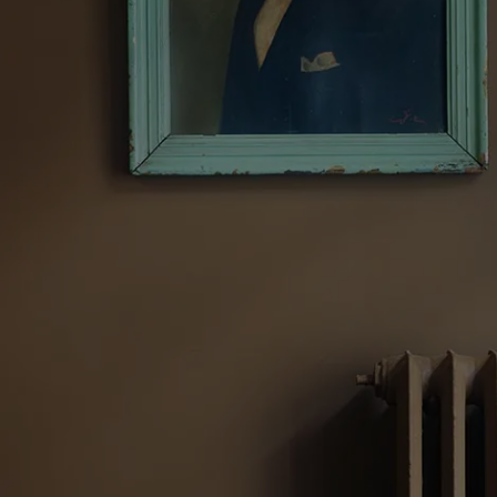
Blog សំរាប់ការរស់នៅដែលពោរពេញដោយការការបំផុសគំនិ
អត្ថបទ
លាបពណ៌ផ្ទះរបស់អ្នក
ស្វែងរកដេប៉ូ
ឯកសារផលិតផល
តារាង​ទិន្នន័យ
Soulful Spaces - ជម្រើសពណ៌ចុងក្រោយបំផុតពី Jotun