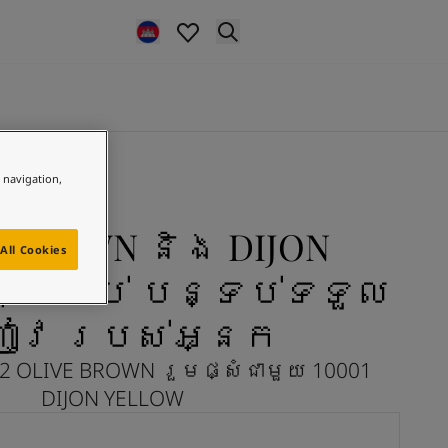
e navigation,
 BROWN និង DIJON
All Cookies
សម្រាប់ បន្ទប់ទទួល
ញៀវ របស់អ្នក
2 OLIVE BROWN រួមផ្សំជាមួយ 10001
DIJON YELLOW