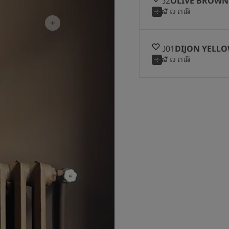
1362
OLIVE BROWN
ត
មើលពណ៌
10001
DIJON YELL
មើលពណ៌