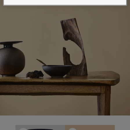
Blog សំរាប់ការរស់នៅដែលពោរពេញដោយការការបំផុសគំនិ
អត្ថបទ
លាបពណ៌ផ្ទះរបស់អ្នក
ស្វែងរកដេប៉ូ
ឯកសារផលិតផល
តារាង​ទិន្នន័យ
Soulful Spaces - ជម្រើសពណ៌ចុងក្រោយបំផុតពី Jotun