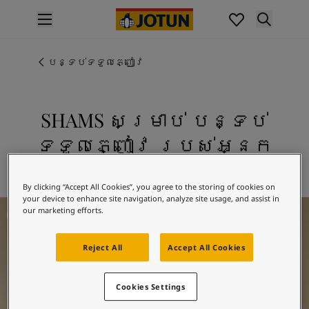
p nav label
ផលិតផល
គំនូរខាងក្នុង
បន្ទប់ទទួលភ្ញៀវ
ផលិតផលខាងក្នុង
គំនូរខាងក្រៅ
ផលិតផលផ្នែកខាងក្រៅ
SHAMS សម្រាប់ បន្ទប់
ពណ៌
ទទួលភ្ញៀវ របស់អ្នក
ពណ៌ថ្នាំលាបខាងក្នុង
ពណ៌ខាងក្នុងទាំងអស់។
រុករក 10411 SHAMS
ពណ៌ថ្នាំលាបខាងក្រៅ
By clicking “Accept All Cookies”, you agree to the storing of cookies on
ពណ៌ខាងក្រៅទាំងអស់។
your device to enhance site navigation, analyze site usage, and assist in
Living Room Inspiration
ជម្រើសពណ៌
our marketing efforts.
Colour Tools
គំរូរពណ៌
Reject All
Accept All Cookies
ការបំផុសគំនិត
ការបំផុសគំនិតពីផ្នែកខាងក្នុងផ្ទះ
Cookies Settings
ការបំផុសគំនិតពីផ្នែកខាងក្រៅផ្ទះ