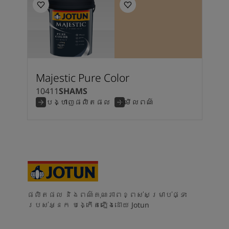
Majestic Pure Color
10411
SHAMS
បង្ហាញផលិតផល
មើលពណ៌
ផលិតផល និងពណ៌គុណភាពខ្ពស់សម្រាប់ផ្ទះ
របស់អ្នក បង្កើតឡើងដោយ Jotun