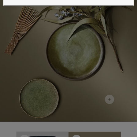
Blog សំរាប់ការរស់នៅដែលពោរពេញដោយការការបំផុសគំនិ
អត្ថបទ
លាបពណ៌ផ្ទះរបស់អ្នក
ស្វែងរកដេប៉ូ
ឯកសារផលិតផល
តារាង​ទិន្នន័យ
Soulful Spaces - ជម្រើសពណ៌ចុងក្រោយបំផុតពី Jotun