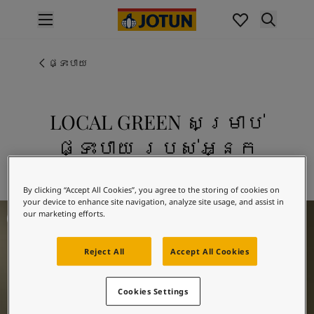
p nav label
ផលិតផល
គំនូរខាងក្នុង
ផ្ទះបាយ
ផលិតផលខាងក្នុង
គំនូរខាងក្រៅ
ផលិតផលផ្នែកខាងក្រៅ
LOCAL GREEN សម្រាប់
ពណ៌
ផ្ទះបាយ របស់អ្នក
ពណ៌ថ្នាំលាបខាងក្នុង
ពណ៌ខាងក្នុងទាំងអស់។
រុករក 8546 LOCAL GREEN
ពណ៌ថ្នាំលាបខាងក្រៅ
By clicking “Accept All Cookies”, you agree to the storing of cookies on
ពណ៌ខាងក្រៅទាំងអស់។
your device to enhance site navigation, analyze site usage, and assist in
Kitchen Inspiration
ជម្រើសពណ៌
our marketing efforts.
Colour Tools
គំរូរពណ៌
Reject All
Accept All Cookies
ការបំផុសគំនិត
ការបំផុសគំនិតពីផ្នែកខាងក្នុងផ្ទះ
Cookies Settings
ការបំផុសគំនិតពីផ្នែកខាងក្រៅផ្ទះ