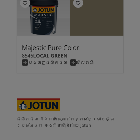
Majestic Pure Color
8546
LOCAL GREEN
បង្ហាញផលិតផល
មើលពណ៌
ផលិតផល និងពណ៌គុណភាពខ្ពស់សម្រាប់ផ្ទះ
របស់អ្នក បង្កើតឡើងដោយ Jotun