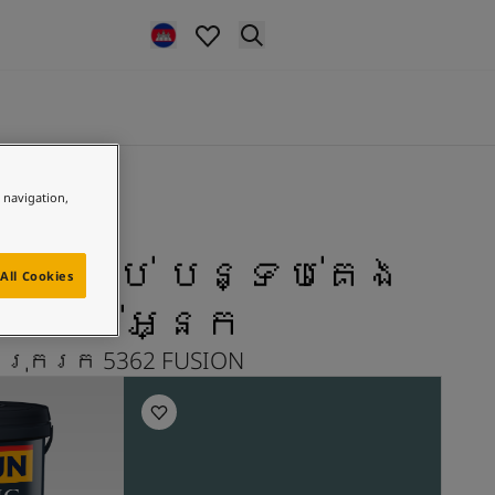
e navigation,
 សម្រាប់ បន្ទប់គេង
All Cookies
របស់អ្នក
រុករក 5362 FUSION