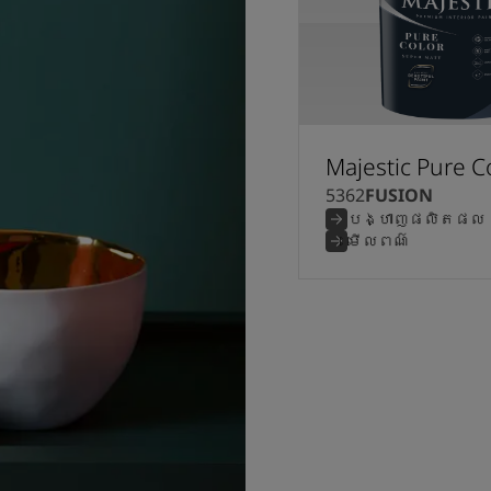
ត
Majestic Pure C
5362
FUSION
បង្ហាញផលិតផល
មើលពណ៌