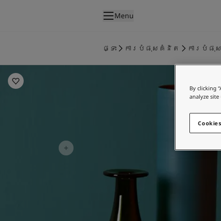
p nav label
Menu
ផលិតផល
គំនូរខាងក្នុង
ផ្ទះ
ការបំផុសគំនិត
ការបំផុស
ផលិតផលខាងក្នុង
Bedroom Inspiration
គំនូរខាងក្រៅ
ផលិតផលផ្នែកខាងក្រៅ
By clicking 
ពណ៌
analyze site
ពណ៌ថ្នាំលាបខាងក្នុង
ពណ៌ខាងក្នុងទាំងអស់។
Cookies
ពណ៌ថ្នាំលាបខាងក្រៅ
ពណ៌ខាងក្រៅទាំងអស់។
ជម្រើសពណ៌
Colour Tools
គំរូរពណ៌
ការបំផុសគំនិត
ការបំផុសគំនិតពីផ្នែកខាងក្នុងផ្ទះ
ការបំផុសគំនិតពីផ្នែកខាងក្រៅផ្ទះ