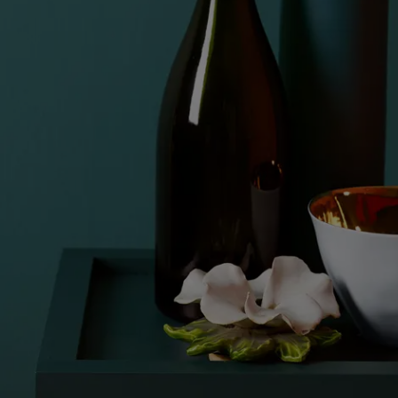
Blog សំរាប់ការរស់នៅដែលពោរពេញដោយការការបំផុសគំនិ
អត្ថបទ
លាបពណ៌ផ្ទះរបស់អ្នក
ស្វែងរកដេប៉ូ
ឯកសារផលិតផល
តារាង​ទិន្នន័យ
Soulful Spaces - ជម្រើសពណ៌ចុងក្រោយបំផុតពី Jotun