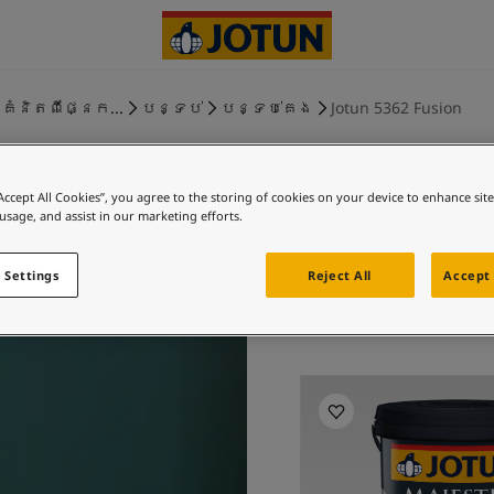
គំនិតពីផ្នែក...
បន្ទប់
បន្ទប់គេង
Jotun 5362 Fusion
“Accept All Cookies”, you agree to the storing of cookies on your device to enhance sit
 usage, and assist in our marketing efforts.
FUSION
 Settings
Reject All
Accept 