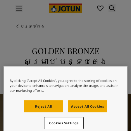
p nav label
ផលិតផល
គំនូរខាងក្នុង
បន្ទប់គេង
ផលិតផលខាងក្នុង
គំនូរខាងក្រៅ
ផលិតផលផ្នែកខាងក្រៅ
GOLDEN BRONZE
ពណ៌
សម្រាប់ បន្ទប់គេង
ពណ៌ថ្នាំលាបខាងក្នុង
ពណ៌ខាងក្នុងទាំងអស់។
របស់អ្នក
ពណ៌ថ្នាំលាបខាងក្រៅ
រុករក 10963 GOLDEN BRONZE
By clicking “Accept All Cookies”, you agree to the storing of cookies on
ពណ៌ខាងក្រៅទាំងអស់។
your device to enhance site navigation, analyze site usage, and assist in
ជម្រើសពណ៌
our marketing efforts.
Colour Tools
Bedroom Inspiration
គំរូរពណ៌
Reject All
Accept All Cookies
ការបំផុសគំនិត
ការបំផុសគំនិតពីផ្នែកខាងក្នុងផ្ទះ
Cookies Settings
ការបំផុសគំនិតពីផ្នែកខាងក្រៅផ្ទះ