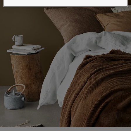
Blog សំរាប់ការរស់នៅដែលពោរពេញដោយការការបំផុសគំនិ
អត្ថបទ
លាបពណ៌ផ្ទះរបស់អ្នក
ស្វែងរកដេប៉ូ
ឯកសារផលិតផល
តារាង​ទិន្នន័យ
Soulful Spaces - ជម្រើសពណ៌ចុងក្រោយបំផុតពី Jotun