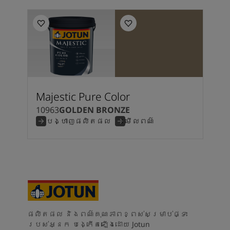
Majestic Pure Color
10963
GOLDEN BRONZE
បង្ហាញផលិតផល
មើលពណ៌
ផលិតផល និងពណ៌គុណភាពខ្ពស់សម្រាប់ផ្ទះ
របស់អ្នក បង្កើតឡើងដោយ Jotun