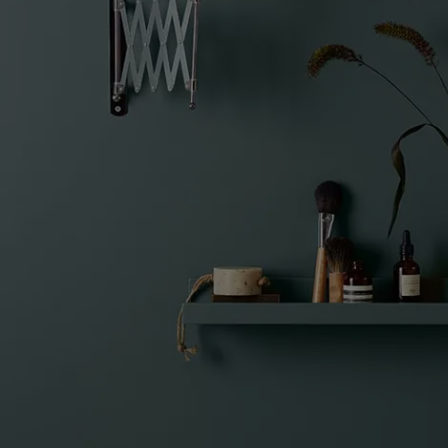
Blog សំរាប់ការរស់នៅដែលពោរពេញដោយការការបំផុសគំនិ
អត្ថបទ
លាបពណ៌ផ្ទះរបស់អ្នក
ស្វែងរកដេប៉ូ
ឯកសារផលិតផល
តារាង​ទិន្នន័យ
Soulful Spaces - ជម្រើសពណ៌ចុងក្រោយបំផុតពី Jotun