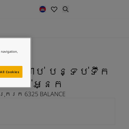
e navigation,
 សម្រាប់ បន្ទប់ទឹក
All Cookies
របស់អ្នក
រុករក 6325 BALANCE