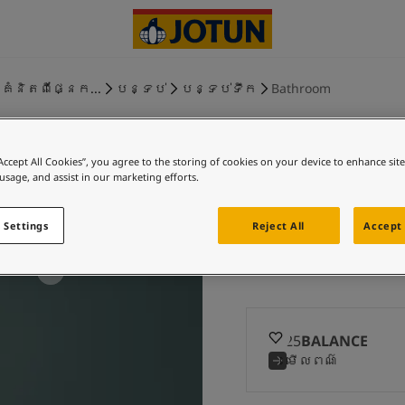
គំនិតពីផ្នែក...
បន្ទប់
បន្ទប់ទឹក
Bathroom
“Accept All Cookies”, you agree to the storing of cookies on your device to enhance sit
 usage, and assist in our marketing efforts.
BALANCE
 Settings
Reject All
Accept 
6325
BALANCE
មើលពណ៌