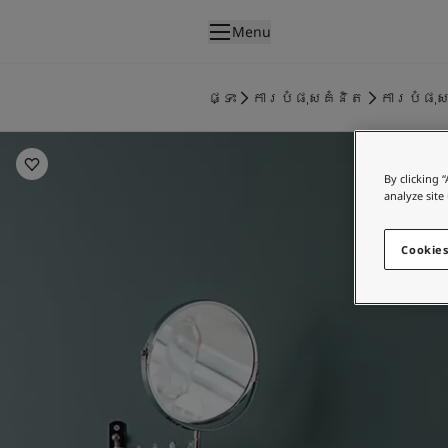
p nav label
Menu
ផលិតផល
គំនូរខាងក្នុង
ផ្ទះ
ការបំផុសគំនិត
ការបំផុស
ផលិតផលខាងក្នុង
Bathroom Inspiration
គំនូរខាងក្រៅ
ផលិតផលផ្នែកខាងក្រៅ
By clicking 
ពណ៌
analyze site
ពណ៌ថ្នាំលាបខាងក្នុង
ពណ៌ខាងក្នុងទាំងអស់។
Cookies
ពណ៌ថ្នាំលាបខាងក្រៅ
ពណ៌ខាងក្រៅទាំងអស់។
ជម្រើសពណ៌
Colour Tools
គំរូរពណ៌
ការបំផុសគំនិត
ការបំផុសគំនិតពីផ្នែកខាងក្នុងផ្ទះ
ការបំផុសគំនិតពីផ្នែកខាងក្រៅផ្ទះ