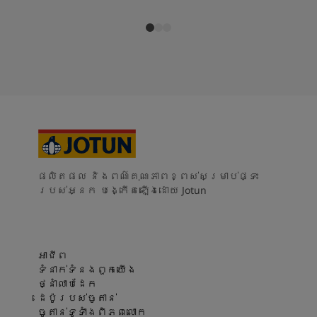
ផលិតផល និងពណ៌គុណភាពខ្ពស់សម្រាប់ផ្ទះ
របស់អ្នក បង្កើតឡើងដោយ Jotun
អាជីព
ទំនាក់ទំនងពួកយើង
ថ្នាំលាបដែក
ដេប៉ូរបស់ចូតាន់
ចូតាន់ទូទាំងពិភពលោក