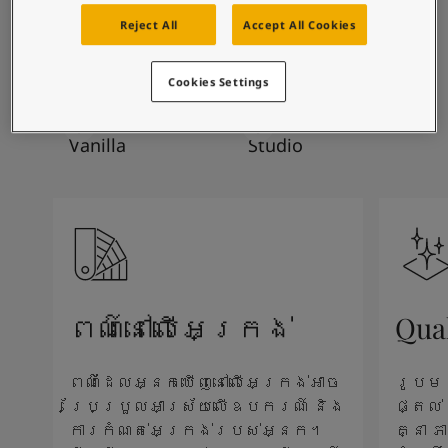
Blog សំរាប់ការរស់នៅដែលពោរពេញដោយការការបំផុសគំនិ
ការរួមបញ្ចូលពណ៌ដែល
អត្ថបទ
Reject All
Accept All Cookies
បានណែនាំ
លាបពណ៌ផ្ទះរបស់អ្នក
ស្វែងរកដេប៉ូ
Cookies Settings
ឯកសារផលិតផល
តារាង​ទិន្នន័យ
1453
8431
Vanilla
Studio
Soulful Spaces - ជម្រើសពណ៌ចុងក្រោយបំផុតពី Jotun
ពណ៌នៅលើអេក្រង់
Qua
ពណ៌ដែលអ្នកឃើញនៅលើអេក្រង់អាច
រូបម
ប្រែប្រួលអាស្រ័យលើឧបករណ៍ និង
ផ្តល់
ការកំណត់អេក្រង់របស់អ្នក។
គ្នា 