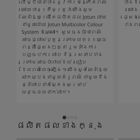
ដើម្បីធានាបាននូវការបង្កើតពណ៌
បាំងដ
អោយបានត្រឹមត្រូវ យើងសូម
រលោង 
ណែនាំឱ្យប្រើតែផលិតផល Jotun លាយ
ផ្សេង
ជាមួយដោយ Jotun Multicolor Colour
រាងព
System ប៉ុណ្ណោះ។ សូមចងចាំថាពណ៌
អាចផ្លាស់ប្តូរក្រោមលក្ខខណ្ឌ
ពន្លឺផ្សេងៗគ្នា រួមទាំងការ
បញ្ចប់ការលាប និងស្រទាប់ខាង
ក្រោមអាចប៉ះពាល់ដល់របៀប
ដែលពណ៌លេចឡើង។ យើងសូមណែនាំឱ្យ
សាកល្បងជាមួយគំរូពណ៌ ជាមួយនឹង
ថ្នាំលាបជាក់ស្តែងសម្រាប់
លទ្ធផលជាក់លាក់។
ផលិតផលខាងក្នុង