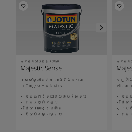
ថ្នាំកូតលាបចុងក្រោយ
ថ្នាំកូ
Majestic Sense
Majes
ស្រស់ស្អាតឥតខ្ចោះ និងខ្យល់
ជញ្ជាំ
បរិសុទ្ធក្នុងផ្ទះ
ការសម
បច្ចេកវិទ្យាខ្យល់បរិសុទ្ធ
បច្ច
គ្មានក្លិនឆួល
ផ្ទៃ
ផ្ទៃរលោងប្រណិត
ប្រឆ
បិទបាំងស្នាមប្រេះ
គ្មា