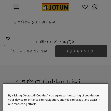
p nav label
ផលិតផល
គំនូរខាងក្នុង
ពណ៌ខាងក្នុងទាំងអស់។
8306
ផលិតផលខាងក្នុង
GOLDEN KIWI
គំនូរខាងក្រៅ
ផលិតផលផ្នែកខាងក្រៅ
ពណ៌បៃតងបែកលឿង
ពណ៌
ស្វែងរកផលិតផល
ស្វែងរកដេប៉ូ
ពណ៌ថ្នាំលាបខាងក្នុង
ពណ៌ខាងក្នុងទាំងអស់។
ពណ៌ថ្នាំលាបខាងក្រៅ
ពណ៌ខាងក្រៅទាំងអស់។
ជម្រើសពណ៌
រកឃើញ Golden Kiwi
Colour Tools
គំរូរពណ៌
ការបំផុសគំនិត
By clicking “Accept All Cookies”, you agree to the storing of cookies on
A lively golden green shade
ការបំផុសគំនិតពីផ្នែកខាងក្នុងផ្ទះ
your device to enhance site navigation, analyze site usage, and assist in
our marketing efforts.
ការបំផុសគំនិតពីផ្នែកខាងក្រៅផ្ទះ