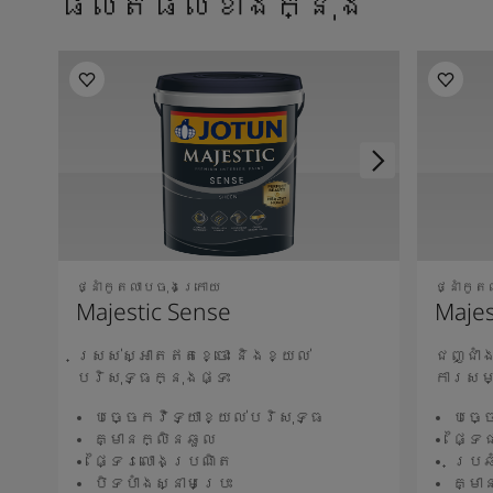
ផលិតផលខាងក្នុង
ថ្នាំកូតលាបចុងក្រោយ
ថ្នាំកូ
Majestic Sense
Majes
ស្រស់ស្អាតឥតខ្ចោះ និងខ្យល់
ជញ្ជាំ
បរិសុទ្ធក្នុងផ្ទះ
ការសម
បច្ចេកវិទ្យាខ្យល់បរិសុទ្ធ
បច្ច
គ្មានក្លិនឆួល
ផ្ទៃ
ផ្ទៃរលោងប្រណិត
ប្រឆ
បិទបាំងស្នាមប្រេះ
គ្មា