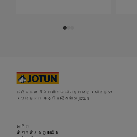
ផលិតផល និងពណ៌គុណភាពខ្ពស់សម្រាប់ផ្ទះ
របស់អ្នក បង្កើតឡើងដោយ Jotun
អាជីព
ទំនាក់ទំនងពួកយើង