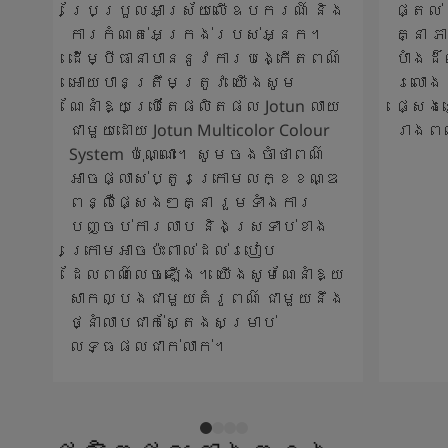
ប្រែប្រួលអាស្រ័យលើឧបករណ៍ និង
ផ្តល់
ការកំណត់អេក្រង់របស់អ្នក។
គ្នា 
ដើម្បីធានាបាននូវការបង្កើតពណ៌
បាំងដ
អោយបានត្រឹមត្រូវ យើងសូម
រលោង 
ណែនាំឱ្យប្រើតែផលិតផល Jotun លាយ
ផ្សេង
ជាមួយដោយ Jotun Multicolor Colour
រាងព
System ប៉ុណ្ណោះ។ សូមចងចាំថាពណ៌
អាចផ្លាស់ប្តូរក្រោមលក្ខខណ្ឌ
ពន្លឺផ្សេងៗគ្នា រួមទាំងការ
បញ្ចប់ការលាប និងស្រទាប់ខាង
ក្រោមអាចប៉ះពាល់ដល់របៀប
ដែលពណ៌លេចឡើង។ យើងសូមណែនាំឱ្យ
សាកល្បងជាមួយគំរូពណ៌ ជាមួយនឹង
ថ្នាំលាបជាក់ស្តែងសម្រាប់
លទ្ធផលជាក់លាក់។