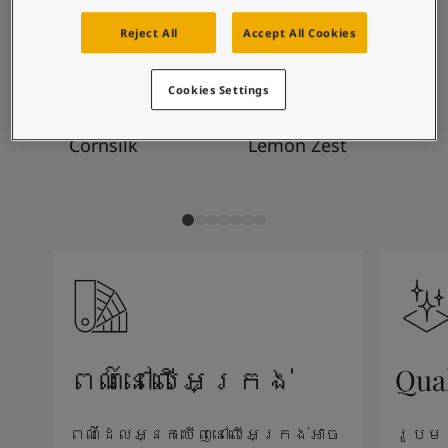
Blog សំរាប់ការរស់នៅដែលពោរពេញដោយការការបំផុសគំនិ
ការរួមបញ្ចូលពណ៌ដែល
អត្ថបទ
Reject All
Accept All Cookies
បានណែនាំ
លាបពណ៌ផ្ទះរបស់អ្នក
ស្វែងរកដេប៉ូ
Cookies Settings
ឯកសារផលិតផល
តារាង​ទិន្នន័យ
1356
7408
75
Cornsilk
Lemon Zest
Be
Soulful Spaces - ជម្រើសពណ៌ចុងក្រោយបំផុតពី Jotun
ពណ៌នៅលើអេក្រង់
Qua
ពណ៌ដែលអ្នកឃើញនៅលើអេក្រង់អាច
រូបម