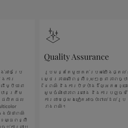
Quality Assurance
ង់អាចប្រែ
រូបមន្តតែមួយគត់របស់យើងផ្តល់
និងការ
ស្ថេរភាពលើពន្លឺខុសៗគ្នា ភាពច្បា
ើម្បីធានា
នៃពណ៌ និងការបិទបាំងដ៏ល្អឥតខ្ចោ
បានត្រឹម
សូមចំណាំថាភាពរលោង និងការបញ្ចប់
ើតែផលិតផល
ការលាបផ្សេងទៀតអាចប៉ះពាល់ដល់រូប
ticolor
រាងពណ៌។
មចងចាំថាពណ៌
ខខណ្ឌពន្លឺ
ញ្ចប់ការលាប