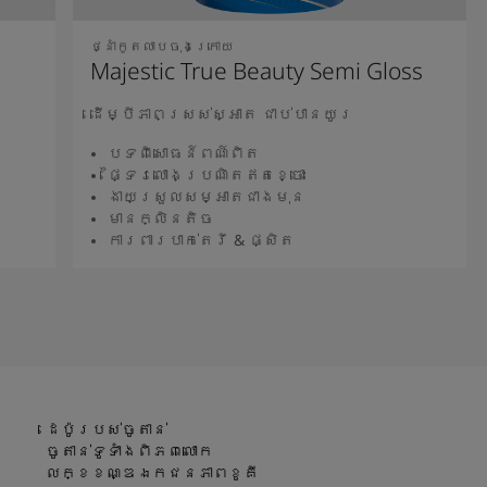
ថ្នាំកូតលាបចុងក្រោយ
Majestic True Beauty Semi Gloss
ដើម្បីភាពស្រស់ស្អាត ជាប់បានយូរ
បទពិសោធន៍ពណ៍ពិត
ផ្ទៃរលោងប្រណិតឥតខ្ចោះ
ងាយស្រួលសម្អាតជាងមុន
មានក្លិនតិច
ការពារបាក់តេរី & ផ្សិត
អានបន្ថែម
ដេប៉ូរបស់ចូតាន់
ចូតាន់ទូទាំងពិភពលោក
លក្ខខណ្ឌឯកជនភាពខូគី