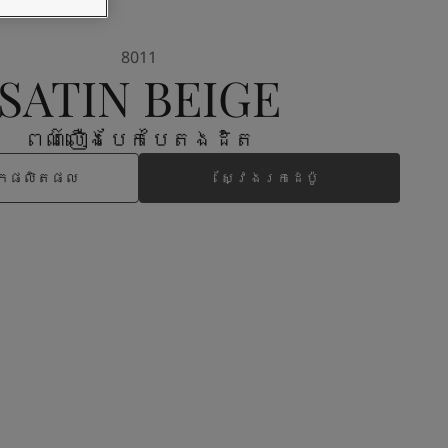
8011
SATIN BEIGE
ពណ៌លឿងបែកបៃតងដិត
រកផលិតផល
ស្វែងរកដេប៉ូ