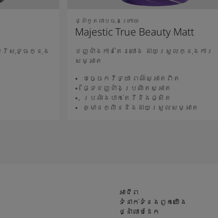
ថ្នាំកូតលាបចុងក្រោយ
Majestic True Beauty Matt
បរិសុទ្ធក្នុង
ជញ្ជាំងកាន់តែរលោង ងាយស្រួលក្នុងការ
សម្អាត
ធ
បច្ចេកវិទ្យា ពណ៌ស្អាតពិត
ផ្ទៃជញ្ជាំងប្រណិតស្អាត
ប្រឆាំងបាក់តេរីនិងផ្សិត
គ្មានក្លិននិងងាយស្រួលសម្អាត
អានបន្ថែម
អាជីព
ទំនាក់ទំនងពួកយើង
ថ្នាំលាបដែក