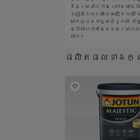
និងស្រទាប់ខាងក្រោមអាចប៉ះ
របៀបដែលពណ៌លេចឡើង។ យើងស
សាកល្បងជាមួយគំរូពណ៌ ជា
ថ្នាំលាបជាក់ស្តែងសម្រាប
លាក់។
ផលិតផលខាងក្ន