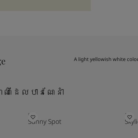
ge
A light yellowish white colo
ណ៌ដែលបានណែនាំ
8054
1624
Sunny Spot
Skyl