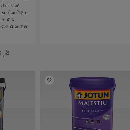
ពាល់ដល់
ូមណែនាំឱ្យ
មួយនឹង
់លទ្ធផលជាក់
ុង