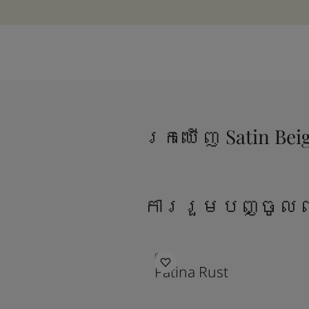
រកឃើញ Satin Bei
ការរួមបញ្ចូលព
8352
Patina Rust