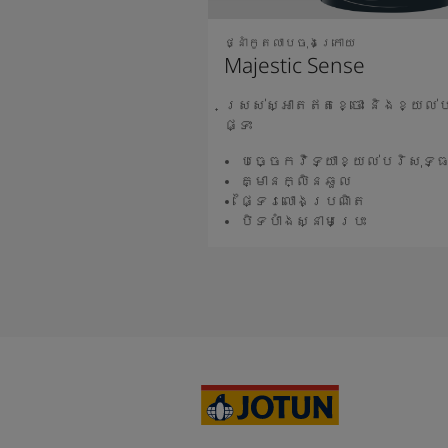
ថ្នាំកូតលាបចុងក្រោយ
Majestic Sense
ស្រស់ស្អាតឥតខ្ចោះ និងខ្យល់
ផ្ទះ
បច្ចេកវិទ្យាខ្យល់បរិសុទ្
គ្មានក្លិនឆួល
ផ្ទៃរលោងប្រណិត
បិទបាំងស្នាមប្រេះ
អានបន្ថែម