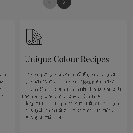
Unique Colour Recipes
នូវ
ការបង្កើតស្រមោលពណ៌ដ៏ល្អឥតខ្ចោះ
ស់
សម្រាប់ផលិតផលរបស់ Jotunដែលពាក់
ះ។
ព័ន្ធនឹងការបង្កើតពណ៌ និងសម្របវា
នៃ
ទៅតាមរូបមន្តរបស់ផលិតផល
នីមួយៗ។ រាល់រូបមន្តពណ៌ Jotun ត្រូវ
បានធ្វើឱ្យផលិតផលសកលរបស់យើង
កាន់តែប្រសើរ។