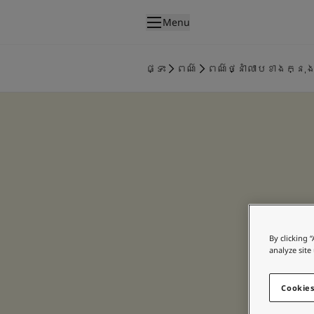
p nav label
Menu
ផលិតផល
គំនូរខាងក្នុង
ផ្ទះ
ពណ៌
ពណ៌ថ្នាំលាបខាងក្នុ
ផលិតផលខាងក្នុង
គំនូរខាងក្រៅ
ផលិតផលផ្នែកខាងក្រៅ
ពណ៌
ពណ៌ថ្នាំលាបខាងក្នុង
ពណ៌ខាងក្នុងទាំងអស់។
ពណ៌ថ្នាំលាបខាងក្រៅ
ពណ៌ខាងក្រៅទាំងអស់។
ជម្រើសពណ៌
Colour Tools
By clicking 
analyze site
គំរូរពណ៌
ការបំផុសគំនិត
ការបំផុសគំនិតពីផ្នែកខាងក្នុងផ្ទះ
Cookies
ការបំផុសគំនិតពីផ្នែកខាងក្រៅផ្ទះ