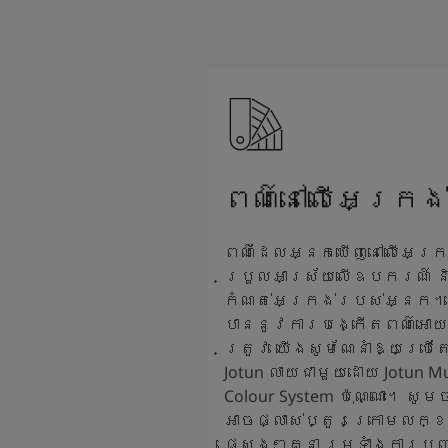
ពណ៌នៅលើអេក្រង់
ពណ៌ដែលអ្នកឃើញនៅលើអេក្រ
ប្រួលអាស្រ័យលើឧបករណ៍ 
កំណត់អេក្រង់របស់អ្នក។ ដ
បាននូវការបង្កើតពណ៌អោយ
ត្រូវ យើងសូមណែនាំឱ្យប្រ
Jotun លាយជាមួយដោយ Jotun Mul
Colour System ប៉ុណ្ណោះ។ សូ
អាចផ្លាស់ប្តូរក្រោមលក្
ផ្សេងៗគ្នា រួមទាំងការប