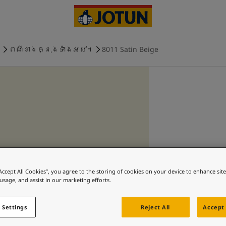
ង
ពណ៌ខាងក្នុងទាំងអស់។
8011 Satin Beige
“Accept All Cookies”, you agree to the storing of cookies on your device to enhance sit
 usage, and assist in our marketing efforts.
 Settings
Reject All
Accept 