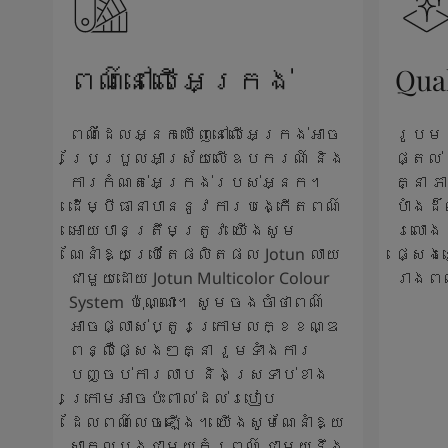
ពណ៌នៅលើអេក្រង់
Qua
ពណ៌ដែលអ្នកឃើញនៅលើអេក្រង់អាច
រូបម
ប្រែប្រួលអាស្រ័យលើឧបករណ៍ និង
ផ្តល់
ការកំណត់អេក្រង់របស់អ្នក។
គ្នា 
ដើម្បីធានាបាននូវការបង្កើតពណ៌
បាំងដ
អោយបានត្រឹមត្រូវ យើងសូម
រលោង 
ណែនាំឱ្យប្រើតែផលិតផល Jotun លាយ
ផ្សេង
ជាមួយដោយ Jotun Multicolor Colour
រាងព
System ប៉ុណ្ណោះ។ សូមចងចាំថាពណ៌
អាចផ្លាស់ប្តូរក្រោមលក្ខខណ្ឌ
ពន្លឺផ្សេងៗគ្នា រួមទាំងការ
បញ្ចប់ការលាប និងស្រទាប់ខាង
ក្រោមអាចប៉ះពាល់ដល់របៀប
ដែលពណ៌លេចឡើង។ យើងសូមណែនាំឱ្យ
សាកល្បងជាមួយគំរូពណ៌ ជាមួយនឹង