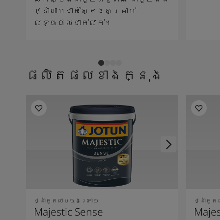
ថ្នាំលាបជាក់ស្តែងសម្រាប់
លទ្ធផលជាក់លាក់។
ផលិតផលខាងក្នុង
ថ្នាំកូតលាបចុងក្រោយ
ថ្នាំកូ
Majestic Sense
Majes