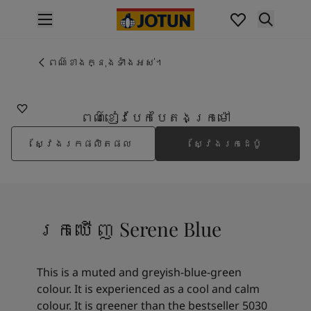
p nav label
ផលិតផល
គំនូរខាងក្នុង
ពណ៌ខាងក្នុងទាំងអស់។
5490
ផលិតផលខាងក្នុង
SERENE BLUE
គំនូរខាងក្រៅ
ផលិតផលផ្នែកខាងក្រៅ
ពណ៌ខៀវបែកបៃតងក្រម៉ៅ
ពណ៌
ស្វែងរកផលិតផល
ស្វែងរកដេប៉ូ
ពណ៌ថ្នាំលាបខាងក្នុង
ពណ៌ខាងក្នុងទាំងអស់។
ពណ៌ថ្នាំលាបខាងក្រៅ
ពណ៌ខាងក្រៅទាំងអស់។
ជម្រើសពណ៌
រកឃើញ Serene Blue
Colour Tools
គំរូរពណ៌
ការបំផុសគំនិត
This is a muted and greyish-blue-green
ការបំផុសគំនិតពីផ្នែកខាងក្នុងផ្ទះ
colour. It is experienced as a cool and calm
ការបំផុសគំនិតពីផ្នែកខាងក្រៅផ្ទះ
colour. It is greener than the bestseller 5030