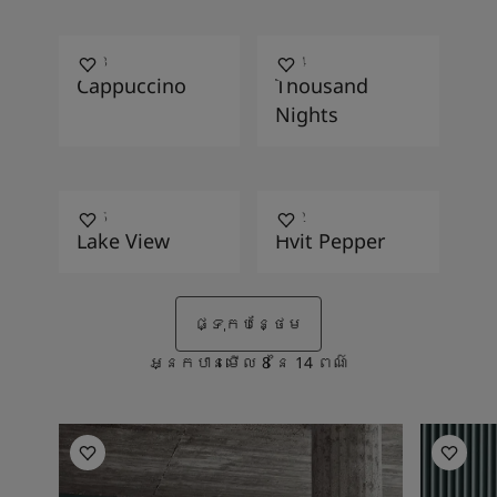
1303
4454
Cappuccino
Thousand
Nights
5225
8282
Lake View
Hvit Pepper
ផ្ទុកបន្ថែម
អ្នកបានមើល
8
នៃ
14
ពណ៌
Living Room Inspiration
Living R