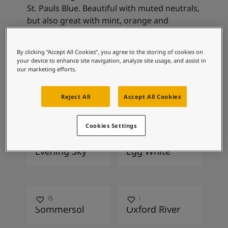
Blog សំរាប់ការរស់នៅដែលពោរពេញដោយការការបំផុសគំនិ
St. Pauls Blue. Beautiful with muted neutrals,
អត្ថបទ
but also great with mint, orange and
លាបពណ៌ផ្ទះរបស់អ្នក
selected green tones.
ស្វែងរកដេប៉ូ
ឯកសារផលិតផល
By clicking “Accept All Cookies”, you agree to the storing of cookies on
your device to enhance site navigation, analyze site usage, and assist in
តារាង​ទិន្នន័យ
ការរួមបញ្ចូល
our marketing efforts.
Soulful Spaces - ជម្រើសពណ៌ចុងក្រោយបំផុតពី Jotun
ពណ៌ដែលបានណែនាំ
Reject All
Accept All Cookies
Cookies Settings
1462
1001
Evening Sky
Egg White
10235
9915
Sommersol
Oxford River