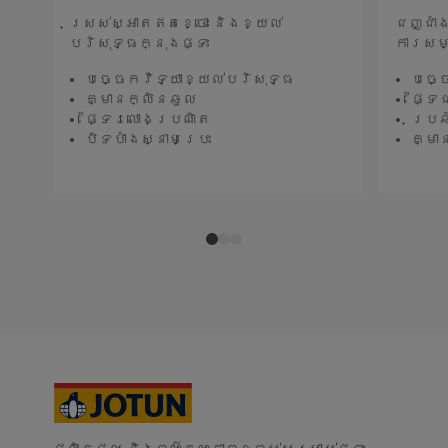
ស្រស់ស្អាតឥតខ្ចោះ និងខ្យល់
ជញ្ជាំ
បរិសុទ្ធក្នុងផ្ទះ
ការសម
បច្ចេកវិទ្យាខ្យល់បរិសុទ្ធ
បច្ច
គ្មានក្លិនឆួល
ផ្ទៃ
ផ្ទៃរលោងប្រណិត
ប្រឆ
បិទបាំងស្នាមប្រេះ
គ្មា